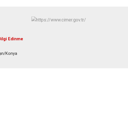
Hüyük
Tuzlukçu
Ilgın
Yalıhüyük
Kadınhanı
Yunak
Karapınar
Bilgi Edinme
Karatay
gın/Konya