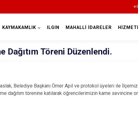
e-
KAYMAKAMLIK
ILGIN
MAHALLİ İDARELER
HİZMET
Konya
e Dağıtım Töreni Düzenlendi.
Ahırlı
ak, Belediye Başkanı Ömer Apil ve protokol üyeleri ile İlçemiz 
Akören
ne dağıtım törenine katılarak öğrencilerimizin karne sevincine or
Akşehir
Altınekin
Beyşehir
Bozkır