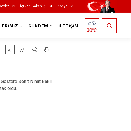
Devlet
İçişleri Bakanlığı
Konya
LERİMİZ
GÜNDEM
İLETİŞİM
30
°C
Doğanhisar
Kulu
Göstere Şehit Nihat Baklı
Emirgazi
Meram
tak oldu.
Ereğli
Sarayönü
Güneysınır
Selçuklu
Hadim
Seydişehir
Halkapınar
Taşkent