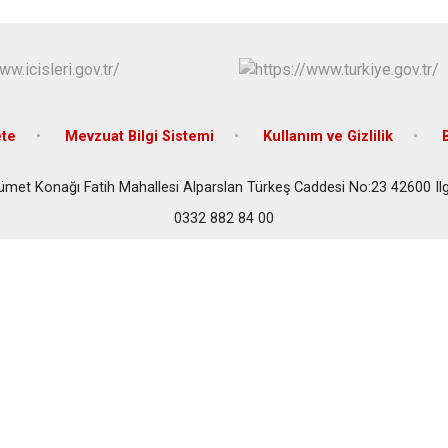
Çeltik
Cihanbeyli
Çumra
Derbent
te
Mevzuat Bilgi Sistemi
Kullanım ve Gizlilik
Derebucak
ümet Konağı Fatih Mahallesi Alparslan Türkeş Caddesi No:23 42600 Il
0332 882 84 00