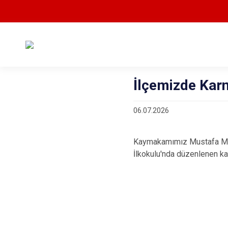
İlçemizde Karn
06.07.2026
Kaymakamımız Mustafa Masl
İlkokulu'nda düzenlenen kar