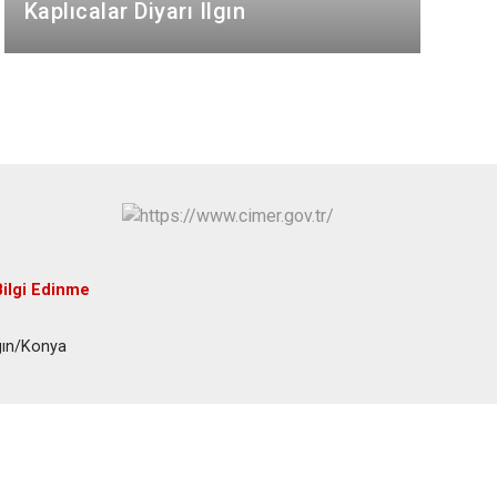
Hüyük
Tuzlukçu
Kaplıcalar Diyarı Ilgın
Ilgın
Yalıhüyük
Kadınhanı
Yunak
Karapınar
Karatay
Bilgi Edinme
gın/Konya