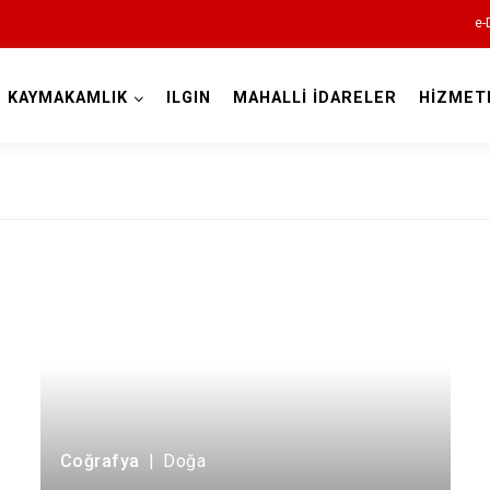
e-
KAYMAKAMLIK
ILGIN
MAHALLİ İDARELER
HİZMET
Konya
Ahırlı
Akören
Akşehir
Altınekin
Beyşehir
Bozkır
Coğrafya
|
Doğa