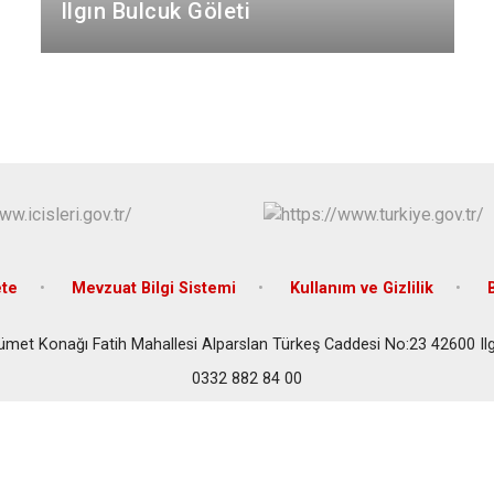
Çeltik
Ilgın Bulcuk Göleti
Cihanbeyli
Çumra
Derbent
Derebucak
te
Mevzuat Bilgi Sistemi
Kullanım ve Gizlilik
ümet Konağı Fatih Mahallesi Alparslan Türkeş Caddesi No:23 42600 Il
0332 882 84 00