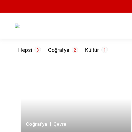
Hepsi
Coğrafya
Kültür
3
2
1
ETİKETLER
Çevre
1
Doğa
1
Turizm
1
Coğrafya
|
Çevre