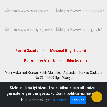
Derebucak
Karatay
Resmi Gazete
Mevzuat Bilgi Sistemi
Kullanım ve Gizlilik
Bilgi Edinme
Yeni Hükümet Konağı Fatih Mahallesi Alparslan Türkeş Caddesi
No:23 42600 Ilgın/Konya
0332 882 84 00
Sizlere daha iyi hizmet verebilmek için sitemizde
çerezlere yer veriyoruz
🍪 Çerez politikamız hakkında
bilgi edinmek için
tıklayınız
Kabul et