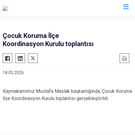
Konya
Çocuk Koruma İlçe
Koordinasyon Kurulu toplantısı
Ahırlı
Doğanhisar
Kulu
Akören
Emirgazi
Meram
Akşehir
Ereğli
Sarayönü
18.05.2026
Altınekin
Güneysınır
Selçuklu
Beyşehir
Hadim
Seydişehir
Kaymakamımız Mustafa Maslak başkanlığında, Çocuk Koruma
Bozkır
Halkapınar
Taşkent
İlçe Koordinasyon Kurulu toplantısı gerçekleştirildi.
Çeltik
Hüyük
Tuzlukçu
Cihanbeyli
Ilgın
Yalıhüyük
Çumra
Kadınhanı
Yunak
Derbent
Karapınar