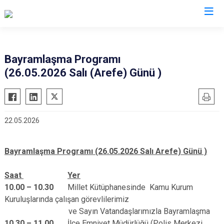
Konya
Bayramlaşma Programı
(26.05.2026 Salı (Arefe) Günü )
Ahırlı
Doğanhisar
Kulu
Akören
Emirgazi
Meram
Akşehir
Ereğli
Sarayönü
22.05.2026
Altınekin
Güneysınır
Selçuklu
Beyşehir
Hadim
Seydişehir
Bayramlaşma Programı (26.05.2026 Salı Arefe) Günü )
Bozkır
Halkapınar
Taşkent
Çeltik
Hüyük
Tuzlukçu
Saat
Yer
Cihanbeyli
10.00 – 10.30
Millet Kütüphanesinde Kamu Kurum
Ilgın
Yalıhüyük
Kuruluşlarında çalışan görevlilerimiz
Çumra
Kadınhanı
Yunak
ve Sayın Vatandaşlarımızla Bayramlaşma
Derbent
Karapınar
10.30 – 11.00
İlçe Emniyet Müdürlüğü (Polis Merkezi