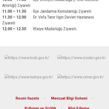
Derebucak
Karatay
Amirliği) Ziyareti
11.00 – 11.30
İlçe Jandarma Komutanlığı Ziyareti
11.30 – 12.00
Dr. Vefa Tanır Ilgın Devlet Hastanesi
Ziyareti
12.00 – 12.30
İtfaiye Müdürlüğü Ziyareti.
Resmi Gazete
Mevzuat Bilgi Sistemi
Kullanım ve Gizlilik
Bilgi Edinme