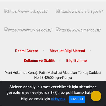
Derebucak
Karatay
Resmi Gazete
Mevzuat Bilgi Sistemi
Kullanım ve Gizlilik
Bilgi Edinme
Yeni Hükümet Konağı Fatih Mahallesi Alparslan Türkeş Caddesi
No:23 42600 Ilgın/Konya
0332 882 84 00
Sizlere daha iyi hizmet verebilmek için sitemizde
çerezlere yer veriyoruz
🍪 Çerez politikamız hakkında
bilgi edinmek için
tıklayınız
Kabul et