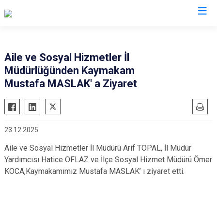
Konya
Aile ve Sosyal Hizmetler İl
Müdürlüğünden Kaymakam
Ahırlı
Doğanhisar
Kulu
Mustafa MASLAK' a Ziyaret
Akören
Emirgazi
Meram
Akşehir
Ereğli
Sarayönü
Altınekin
Güneysınır
Selçuklu
23.12.2025
Beyşehir
Hadim
Seydişehir
Aile ve Sosyal Hizmetler İl Müdürü Arif TOPAL, İl Müdür
Bozkır
Halkapınar
Taşkent
Yardımcısı Hatice OFLAZ ve İlçe Sosyal Hizmet Müdürü Ömer
Çeltik
Hüyük
Tuzlukçu
KOCA,Kaymakamımız Mustafa MASLAK’ ı ziyaret etti.
Cihanbeyli
Ilgın
Yalıhüyük
Çumra
Kadınhanı
Yunak
Derbent
Karapınar